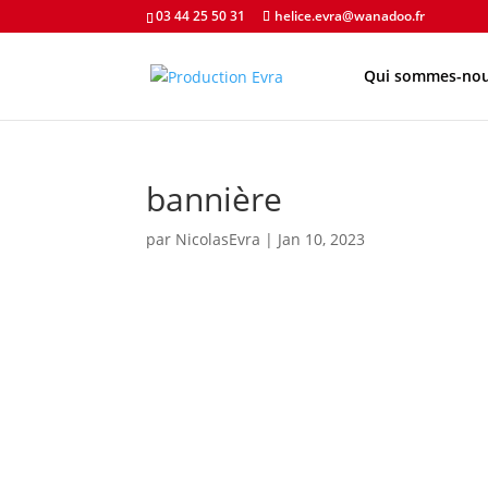
03 44 25 50 31
helice.evra@wanadoo.fr
Qui sommes-nou
bannière
par
NicolasEvra
|
Jan 10, 2023