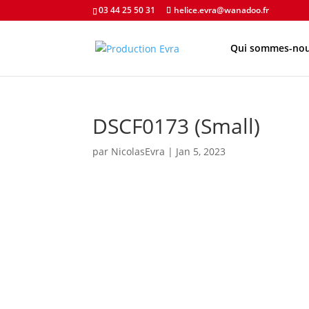
03 44 25 50 31
helice.evra@wanadoo.fr
Qui sommes-nou
DSCF0173 (Small)
par
NicolasEvra
|
Jan 5, 2023