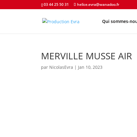
03 44 25 50 31
helice.evra@wanadoo.fr
Qui sommes-nou
MERVILLE MUSSE AIR
par
NicolasEvra
|
Jan 10, 2023